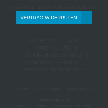
Meine Bestellung im Onlineshop widerrufen
VERTRAG WIDERRUFEN
IMPRESSUM
|
AGB
|
DATENSCHUTZ
|
WIDERRUFSBELEHRUNG
|
ZAHLUNG & VERSAND
|
ENTSORGUNGSHINWEISE
* Unverbindliche Preisempfehlung des Herstellers
Weitere Hinweise
Irrtümer, Tippfehler und technische Änderungen