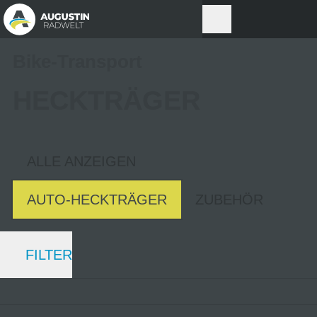
Bike-Transport
HECKTRÄGER
ALLE ANZEIGEN
AUTO-HECKTRÄGER
ZUBEHÖR
FILTER