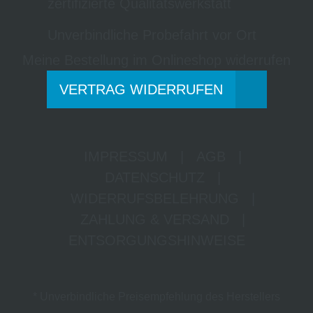
zertifizierte Qualitätswerkstatt
Unverbindliche Probefahrt vor Ort
Meine Bestellung im Onlineshop widerrufen
VERTRAG WIDERRUFEN
IMPRESSUM
|
AGB
|
DATENSCHUTZ
|
WIDERRUFSBELEHRUNG
|
ZAHLUNG & VERSAND
|
ENTSORGUNGSHINWEISE
* Unverbindliche Preisempfehlung des Herstellers