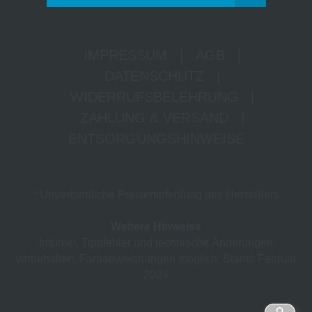
IMPRESSUM
|
AGB
|
DATENSCHUTZ
|
WIDERRUFSBELEHRUNG
|
ZAHLUNG & VERSAND
|
ENTSORGUNGSHINWEISE
* Unverbindliche Preisempfehlung des Herstellers
Weitere Hinweise
Irrtümer, Tippfehler und technische Änderungen
vorbehalten. Farbabweichungen möglich. Stand: Februar
2024