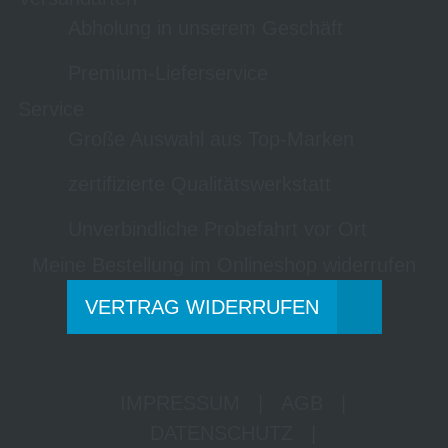
Abholung in unserem Geschäft
Premium-Lieferservice
Service
Große Auswahl aus Top-Marken
zertifizierte Qualitätswerkstatt
Unverbindliche Probefahrt vor Ort
Meine Bestellung im Onlineshop widerrufen
VERTRAG WIDERRUFEN
IMPRESSUM
|
AGB
|
DATENSCHUTZ
|