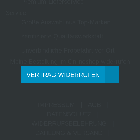
Premium-Lieferservice
Service
Große Auswahl aus Top-Marken
zertifizierte Qualitätswerkstatt
Unverbindliche Probefahrt vor Ort
Meine Bestellung im Onlineshop widerrufen
VERTRAG WIDERRUFEN
IMPRESSUM
|
AGB
|
DATENSCHUTZ
|
WIDERRUFSBELEHRUNG
|
ZAHLUNG & VERSAND
|