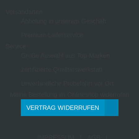
Versandarten
Abholung in unserem Geschäft
Premium-Lieferservice
Service
Große Auswahl aus Top-Marken
zertifizierte Qualitätswerkstatt
Unverbindliche Probefahrt vor Ort
Meine Bestellung im Onlineshop widerrufen
VERTRAG WIDERRUFEN
IMPRESSUM
|
AGB
|