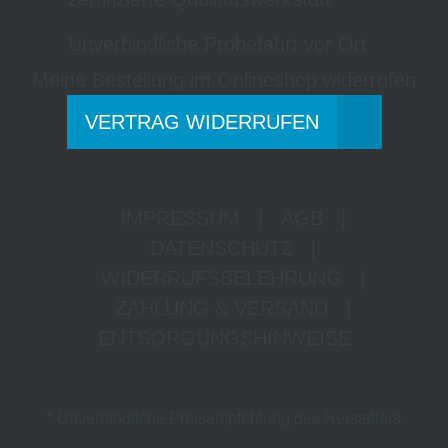
Unverbindliche Probefahrt vor Ort
Meine Bestellung im Onlineshop widerrufen
VERTRAG WIDERRUFEN
IMPRESSUM
|
AGB
|
DATENSCHUTZ
|
WIDERRUFSBELEHRUNG
|
ZAHLUNG & VERSAND
|
ENTSORGUNGSHINWEISE
* Unverbindliche Preisempfehlung des Herstellers