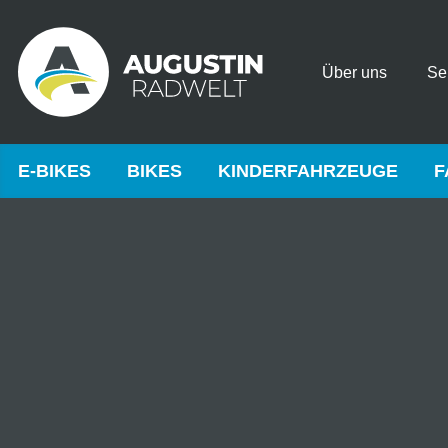
Über uns
Se
E-BIKES
BIKES
KINDERFAHRZEUGE
F