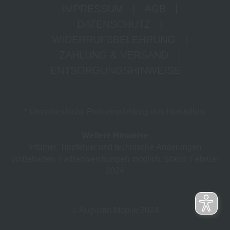
IMPRESSUM
|
AGB
|
DATENSCHUTZ
|
WIDERRUFSBELEHRUNG
|
ZAHLUNG & VERSAND
|
ENTSORGUNGSHINWEISE
* Unverbindliche Preisempfehlung des Herstellers
Weitere Hinweise
Irrtümer, Tippfehler und technische Änderungen
vorbehalten. Farbabweichungen möglich. Stand: Februar
2024
© Augustin Mobile 2024