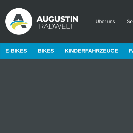
Über uns
Se
E-BIKES
BIKES
KINDERFAHRZEUGE
F