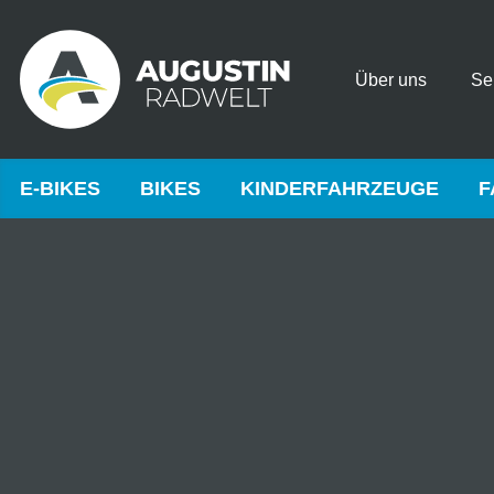
Über uns
Se
E-BIKES
BIKES
KINDERFAHRZEUGE
F