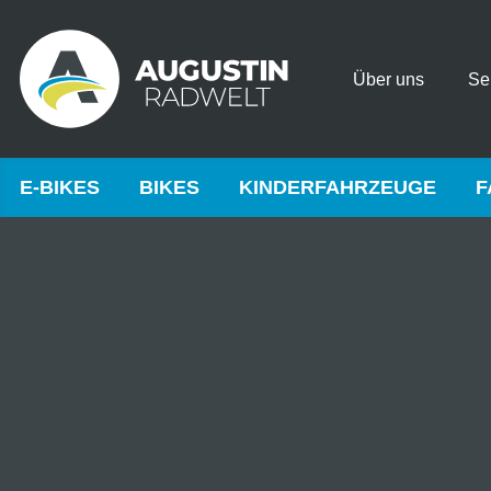
Über uns
Se
E-BIKES
BIKES
KINDERFAHRZEUGE
F