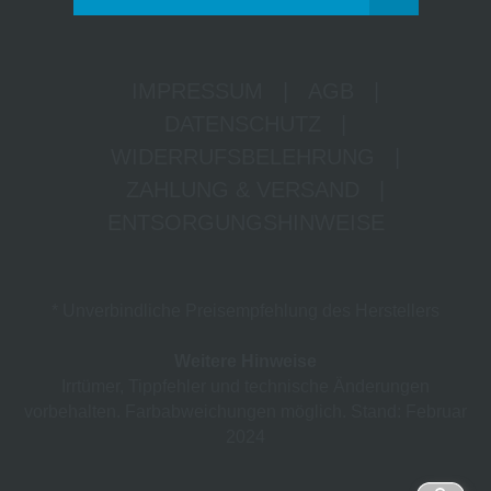
IMPRESSUM
|
AGB
|
DATENSCHUTZ
|
WIDERRUFSBELEHRUNG
|
ZAHLUNG & VERSAND
|
ENTSORGUNGSHINWEISE
* Unverbindliche Preisempfehlung des Herstellers
Weitere Hinweise
Irrtümer, Tippfehler und technische Änderungen
vorbehalten. Farbabweichungen möglich. Stand: Februar
2024