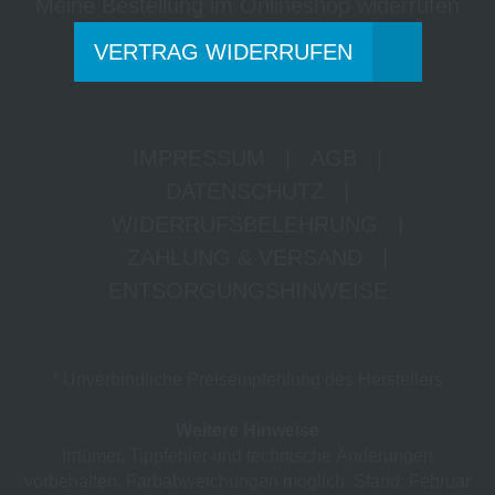
Meine Bestellung im Onlineshop widerrufen
VERTRAG WIDERRUFEN
IMPRESSUM
|
AGB
|
DATENSCHUTZ
|
WIDERRUFSBELEHRUNG
|
ZAHLUNG & VERSAND
|
ENTSORGUNGSHINWEISE
* Unverbindliche Preisempfehlung des Herstellers
Weitere Hinweise
Irrtümer, Tippfehler und technische Änderungen
vorbehalten. Farbabweichungen möglich. Stand: Februar