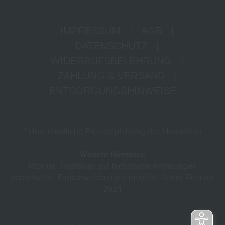
IMPRESSUM
|
AGB
|
DATENSCHUTZ
|
WIDERRUFSBELEHRUNG
|
ZAHLUNG & VERSAND
|
ENTSORGUNGSHINWEISE
* Unverbindliche Preisempfehlung des Herstellers
Weitere Hinweise
Irrtümer, Tippfehler und technische Änderungen
vorbehalten. Farbabweichungen möglich. Stand: Februar
2024