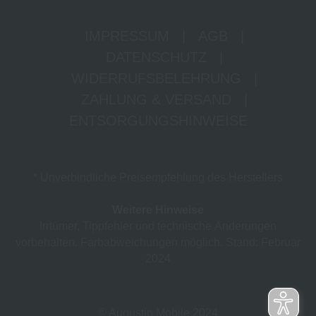
IMPRESSUM
|
AGB
|
DATENSCHUTZ
|
WIDERRUFSBELEHRUNG
|
ZAHLUNG & VERSAND
|
ENTSORGUNGSHINWEISE
* Unverbindliche Preisempfehlung des Herstellers
Weitere Hinweise
Irrtümer, Tippfehler und technische Änderungen
vorbehalten. Farbabweichungen möglich. Stand: Februar
2024
© Augustin Mobile 2024