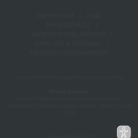
IMPRESSUM
|
AGB
|
DATENSCHUTZ
|
WIDERRUFSBELEHRUNG
|
ZAHLUNG & VERSAND
|
ENTSORGUNGSHINWEISE
* Unverbindliche Preisempfehlung des Herstellers
Weitere Hinweise
Irrtümer, Tippfehler und technische Änderungen
vorbehalten. Farbabweichungen möglich. Stand: Februar
2024
© Augustin Mobile 2024