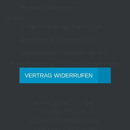
Premium-Lieferservice
Service
Große Auswahl aus Top-Marken
zertifizierte Qualitätswerkstatt
Unverbindliche Probefahrt vor Ort
Meine Bestellung im Onlineshop widerrufen
VERTRAG WIDERRUFEN
IMPRESSUM
|
AGB
|
DATENSCHUTZ
|
WIDERRUFSBELEHRUNG
|
ZAHLUNG & VERSAND
|