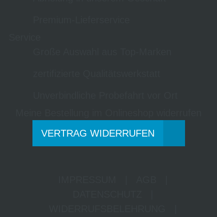
Premium-Lieferservice
Service
Große Auswahl aus Top-Marken
zertifizierte Qualitätswerkstatt
Unverbindliche Probefahrt vor Ort
Meine Bestellung im Onlineshop widerrufen
VERTRAG WIDERRUFEN
IMPRESSUM
|
AGB
|
DATENSCHUTZ
|
WIDERRUFSBELEHRUNG
|