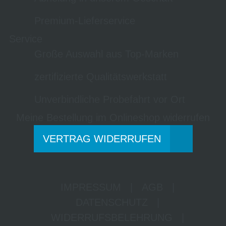
Premium-Lieferservice
Service
Große Auswahl aus Top-Marken
zertifizierte Qualitätswerkstatt
Unverbindliche Probefahrt vor Ort
Meine Bestellung im Onlineshop widerrufen
VERTRAG WIDERRUFEN
IMPRESSUM
|
AGB
|
DATENSCHUTZ
|
WIDERRUFSBELEHRUNG
|