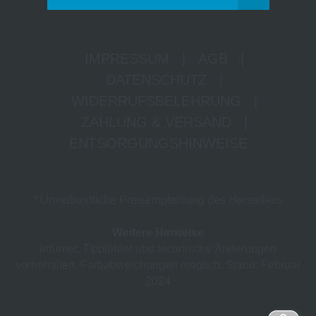
IMPRESSUM
|
AGB
|
DATENSCHUTZ
|
WIDERRUFSBELEHRUNG
|
ZAHLUNG & VERSAND
|
ENTSORGUNGSHINWEISE
* Unverbindliche Preisempfehlung des Herstellers
Weitere Hinweise
Irrtümer, Tippfehler und technische Änderungen
vorbehalten. Farbabweichungen möglich. Stand: Februar
2024