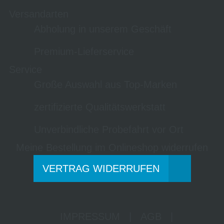
Versandarten
Abholung in unserem Geschäft
Premium-Lieferservice
Service
Große Auswahl aus Top-Marken
zertifizierte Qualitätswerkstatt
Unverbindliche Probefahrt vor Ort
Meine Bestellung im Onlineshop widerrufen
VERTRAG WIDERRUFEN
IMPRESSUM
|
AGB
|