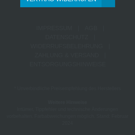
IMPRESSUM
|
AGB
|
DATENSCHUTZ
|
WIDERRUFSBELEHRUNG
|
ZAHLUNG & VERSAND
|
ENTSORGUNGSHINWEISE
* Unverbindliche Preisempfehlung des Herstellers
Weitere Hinweise
Irrtümer, Tippfehler und technische Änderungen
vorbehalten. Farbabweichungen möglich. Stand: Februar
2024