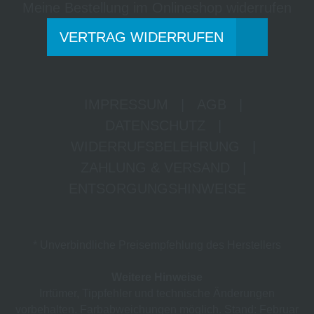
Meine Bestellung im Onlineshop widerrufen
VERTRAG WIDERRUFEN
IMPRESSUM
|
AGB
|
DATENSCHUTZ
|
WIDERRUFSBELEHRUNG
|
ZAHLUNG & VERSAND
|
ENTSORGUNGSHINWEISE
* Unverbindliche Preisempfehlung des Herstellers
Weitere Hinweise
Irrtümer, Tippfehler und technische Änderungen
vorbehalten. Farbabweichungen möglich. Stand: Februar