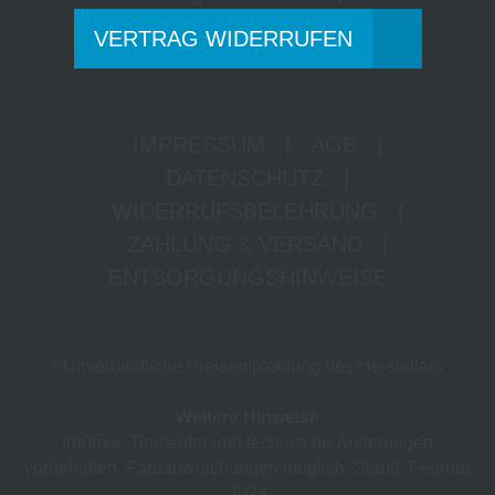
VERTRAG WIDERRUFEN
IMPRESSUM
|
AGB
|
DATENSCHUTZ
|
WIDERRUFSBELEHRUNG
|
ZAHLUNG & VERSAND
|
ENTSORGUNGSHINWEISE
* Unverbindliche Preisempfehlung des Herstellers
Weitere Hinweise
Irrtümer, Tippfehler und technische Änderungen
vorbehalten. Farbabweichungen möglich. Stand: Februar
2024