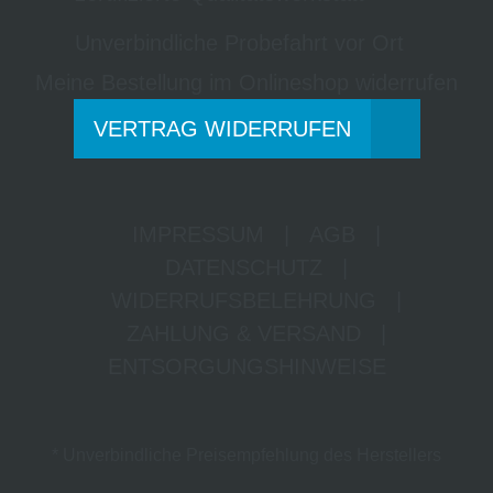
Unverbindliche Probefahrt vor Ort
Meine Bestellung im Onlineshop widerrufen
VERTRAG WIDERRUFEN
IMPRESSUM
|
AGB
|
DATENSCHUTZ
|
WIDERRUFSBELEHRUNG
|
ZAHLUNG & VERSAND
|
ENTSORGUNGSHINWEISE
* Unverbindliche Preisempfehlung des Herstellers