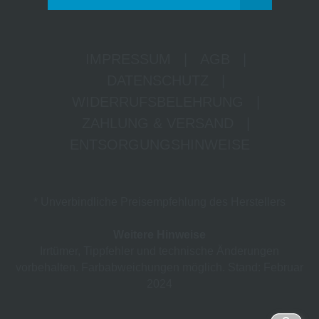
IMPRESSUM
|
AGB
|
DATENSCHUTZ
|
WIDERRUFSBELEHRUNG
|
ZAHLUNG & VERSAND
|
ENTSORGUNGSHINWEISE
* Unverbindliche Preisempfehlung des Herstellers
Weitere Hinweise
Irrtümer, Tippfehler und technische Änderungen
vorbehalten. Farbabweichungen möglich. Stand: Februar
2024