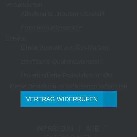
Versandarten
Abholung in unserem Geschäft
Premium-Lieferservice
Service
Große Auswahl aus Top-Marken
zertifizierte Qualitätswerkstatt
Unverbindliche Probefahrt vor Ort
Meine Bestellung im Onlineshop widerrufen
VERTRAG WIDERRUFEN
IMPRESSUM
|
AGB
|