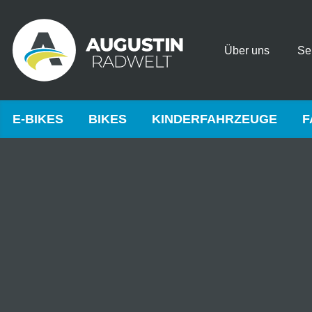
Über uns
Se
E-BIKES
BIKES
KINDERFAHRZEUGE
F