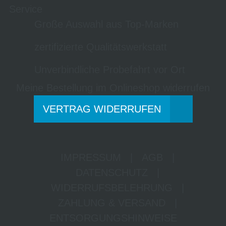
Service
Große Auswahl aus Top-Marken
zertifizierte Qualitätswerkstatt
Unverbindliche Probefahrt vor Ort
Meine Bestellung im Onlineshop widerrufen
VERTRAG WIDERRUFEN
IMPRESSUM
|
AGB
|
DATENSCHUTZ
|
WIDERRUFSBELEHRUNG
|
ZAHLUNG & VERSAND
|
ENTSORGUNGSHINWEISE