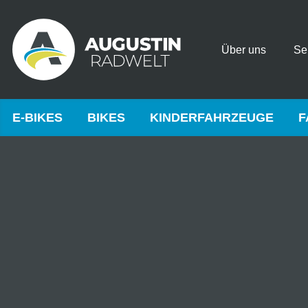
Über uns
Se
E-BIKES
BIKES
KINDERFAHRZEUGE
F