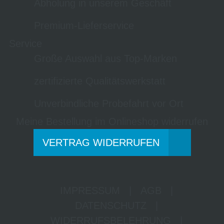
Abholung in unserem Geschäft
Premium-Lieferservice
Service
Große Auswahl aus Top-Marken
zertifizierte Qualitätswerkstatt
Unverbindliche Probefahrt vor Ort
Meine Bestellung im Onlineshop widerrufen
VERTRAG WIDERRUFEN
IMPRESSUM
|
AGB
|
DATENSCHUTZ
|
WIDERRUFSBELEHRUNG
|