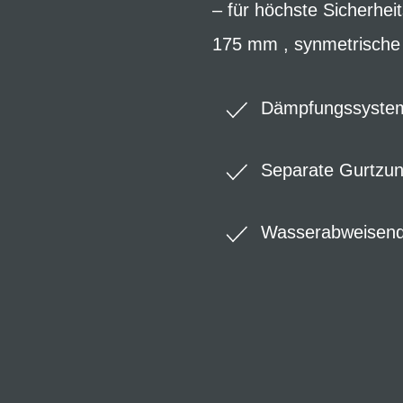
– für höchste Sicherhei
175 mm , synmetrische
Dämpfungssyste
Separate Gurtzun
Wasserabweisend 