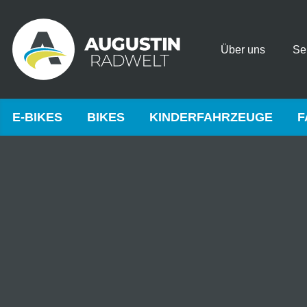
Über uns
Se
E-BIKES
BIKES
KINDERFAHRZEUGE
F