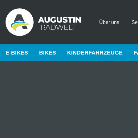
Über uns
Se
E-BIKES
BIKES
KINDERFAHRZEUGE
F