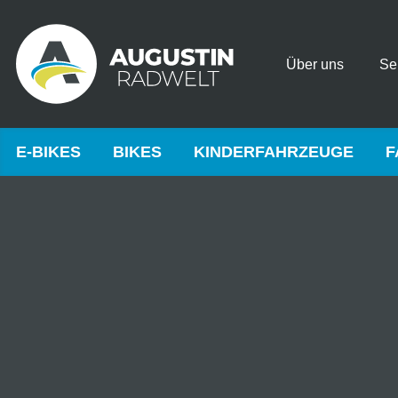
Über uns
Se
E-BIKES
BIKES
KINDERFAHRZEUGE
F